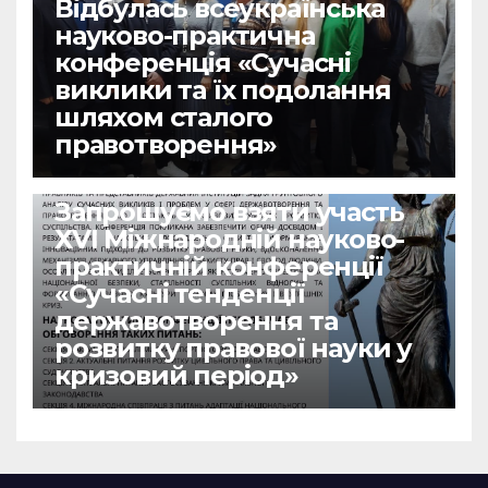
Відбулась всеукраїнська
науково-практична
конференція «Сучасні
виклики та їх подолання
шляхом сталого
правотворення»
НОВИНИ
Запрошуємо взяти участь
ХVІ Міжнародній науково-
практичній конференції
«Сучасні тенденції
державотворення та
розвитку правової науки у
кризовий період»