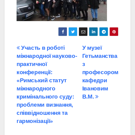
Навігація
Участь в роботі
У музеї
міжнародної науково-
Гетьманства
записів
практичної
з
конференції:
професором
«Римський статут
кафедри
міжнародного
Івановим
кримінального суду:
В.М.
проблеми визнання,
співвідношення та
гармонізації»