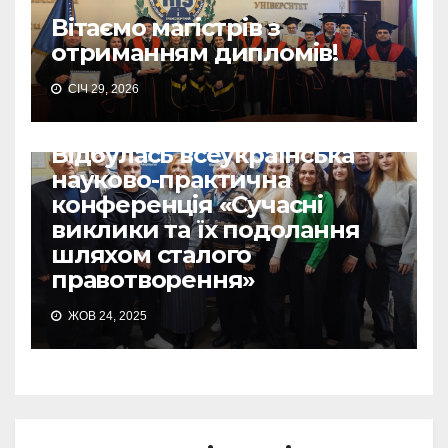
Вітаємо магістрів з
отриманням дипломів!
СІЧ 29, 2026
Відбулась всеукраїнська
науково-практична
конференція «Сучасні
виклики та їх подолання
шляхом сталого
правотворення»
ЖОВ 24, 2025