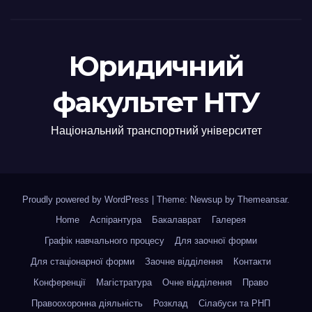
Юридичний
факультет НТУ
Національний транспортний університет
Proudly powered by WordPress
|
Theme: Newsup by
Themeansar
.
Home
Аспірантура
Бакалаврат
Галерея
Графік навчального процесу
Для заочної форми
Для стаціонарної форми
Заочне відділення
Контакти
Конференції
Магістратура
Очне відділення
Право
Правоохоронна діяльність
Розклад
Сілабуси та РНП