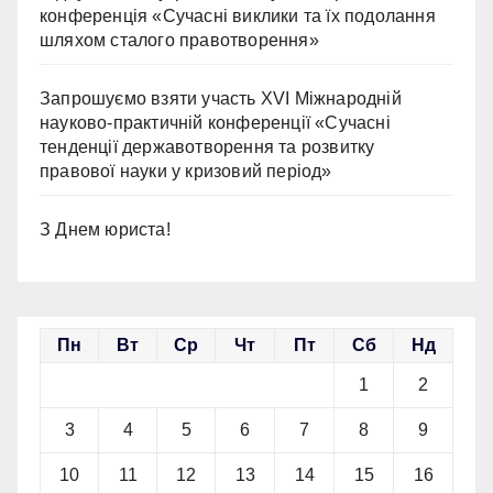
конференція «Сучасні виклики та їх подолання
шляхом сталого правотворення»
Запрошуємо взяти участь ХVІ Міжнародній
науково-практичній конференції «Сучасні
тенденції державотворення та розвитку
правової науки у кризовий період»
З Днем юриста!
Пн
Вт
Ср
Чт
Пт
Сб
Нд
1
2
3
4
5
6
7
8
9
10
11
12
13
14
15
16