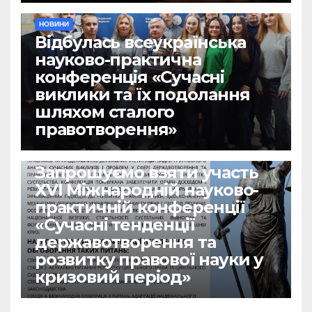
НОВИНИ
Відбулась всеукраїнська
науково-практична
конференція «Сучасні
виклики та їх подолання
шляхом сталого
правотворення»
НОВИНИ
Запрошуємо взяти участь
ХVІ Міжнародній науково-
практичній конференції
«Сучасні тенденції
державотворення та
розвитку правової науки у
кризовий період»