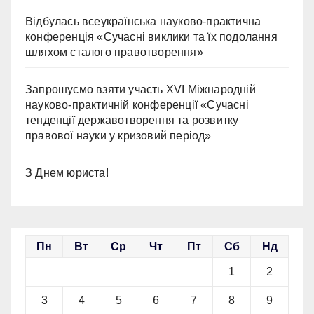
Відбулась всеукраїнська науково-практична
конференція «Сучасні виклики та їх подолання
шляхом сталого правотворення»
Запрошуємо взяти участь ХVІ Міжнародній
науково-практичній конференції «Сучасні
тенденції державотворення та розвитку
правової науки у кризовий період»
З Днем юриста!
Пн
Вт
Ср
Чт
Пт
Сб
Нд
1
2
3
4
5
6
7
8
9