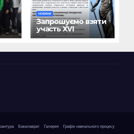
НОВИНИ
Запрошуємо взяти
участь ХVІ
ична
Міжнародній
науково-
ики
практичній
я
конференції
о
«Сучасні тенденції
я»
державотворення
та розвитку
правової науки у
кризовий період»
рантура
Бакалаврат
Галерея
Графік навчального процесу