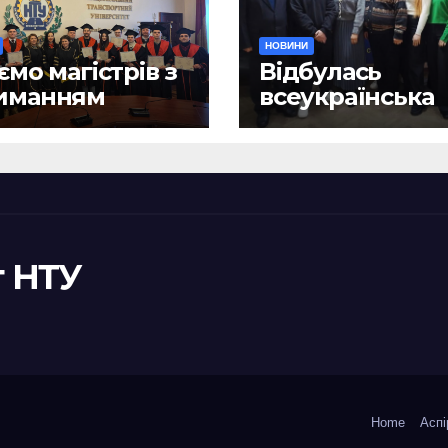
НОВИНИ
ємо магістрів з
Відбулась
иманням
всеукраїнська
ломів!
науково-практ
конференція
«Сучасні викл
та їх подоланн
шляхом сталог
правотворенн
 НТУ
Home
Аспі