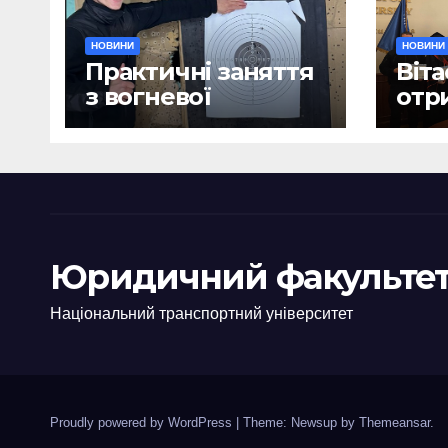
НОВИНИ
НОВИНИ
Практичні заняття
Віта
з вогневої
отр
підготовки
дип
Юридичний факультет
Національний транспортний університет
Proudly powered by WordPress
|
Theme: Newsup by
Themeansar
.