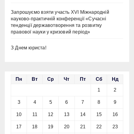
Запрошуємо взяти участь ХVІ Міжнародній
науково-практичній конференції «Сучасні
тенденції державотворення та розвитку
правової науки у кризовий період»
З Днем юриста!
Пн
Вт
Ср
Чт
Пт
Сб
Нд
1
2
3
4
5
6
7
8
9
10
11
12
13
14
15
16
17
18
19
20
21
22
23