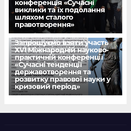
конференція «Сучасні
виклики та їх подолання
шляхом сталого
правотворення»
НОВИНИ
Запрошуємо взяти участь
ХVІ Міжнародній науково-
практичній конференції
«Сучасні тенденції
державотворення та
розвитку правової науки у
кризовий період»