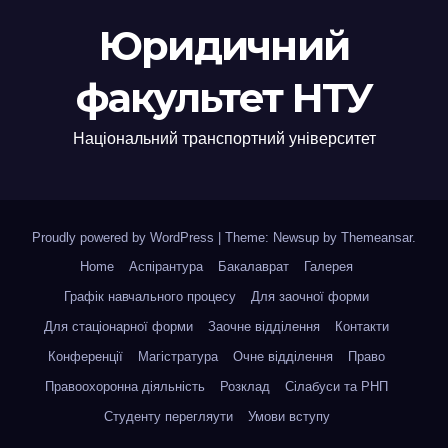
Юридичний
факультет НТУ
Національний транспортний університет
Proudly powered by WordPress
|
Theme: Newsup by
Themeansar
.
Home
Аспірантура
Бакалаврат
Галерея
Графік навчального процесу
Для заочної форми
Для стаціонарної форми
Заочне відділення
Контакти
Конференції
Магістратура
Очне відділення
Право
Правоохоронна діяльність
Розклад
Сілабуси та РНП
Студенту перегляути
Умови вступу