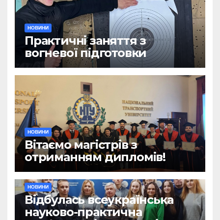
НОВИНИ
Практичні заняття з
вогневої підготовки
НОВИНИ
Вітаємо магістрів з
отриманням дипломів!
НОВИНИ
Відбулась всеукраїнська
науково-практична