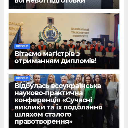
вогневої підготовки
НОВИНИ
Вітаємо магістрів з
отриманням дипломів!
НОВИНИ
Відбулась всеукраїнська
науково-практична
конференція «Сучасні
виклики та їх подолання
шляхом сталого
правотворення»