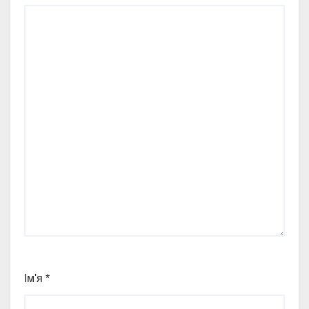
Ім'я
*