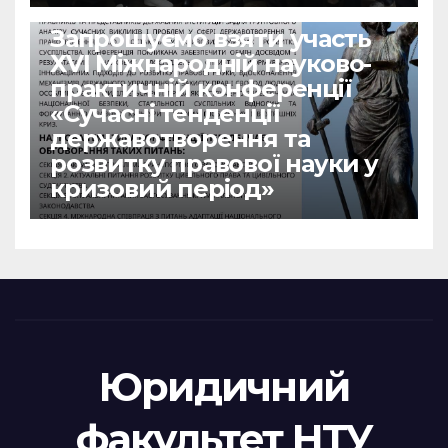
НОВИНИ
Запрошуємо взяти участь
ХVІ Міжнародній науково-
практичній конференції
«Сучасні тенденції
державотворення та
розвитку правової науки у
кризовий період»
Юридичний
факультет НТУ