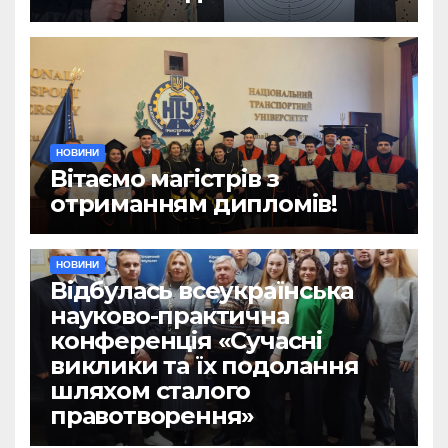
НОВИНИ
Вітаємо магістрів з
отриманням дипломів!
НОВИНИ
Відбулась всеукраїнська
науково-практична
конференція «Сучасні
виклики та їх подолання
шляхом сталого
правотворення»