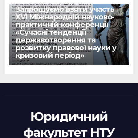
НОВИНИ
Запрошуємо взяти участь
ХVІ Міжнародній науково-
практичній конференції
«Сучасні тенденції
державотворення та
розвитку правової науки у
кризовий період»
Юридичний
факультет НТУ