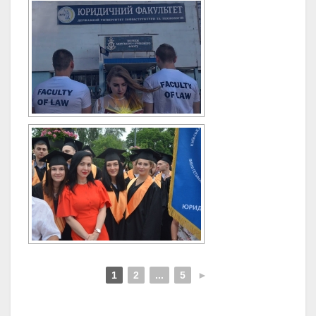
1
2
...
5
►