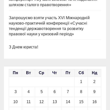
шляхом сталого правотворення»
Запрошуємо взяти участь ХVІ Міжнародній
науково-практичній конференції «Сучасні
тенденції державотворення та розвитку
правової науки у кризовий період»
З Днем юриста!
Пн
Вт
Ср
Чт
Пт
Сб
Нд
1
2
3
4
5
6
7
8
9
10
11
12
13
14
15
16