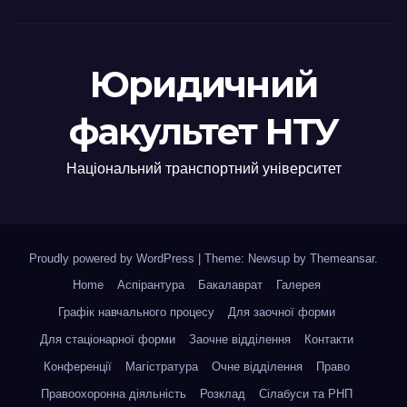
Юридичний
факультет НТУ
Національний транспортний університет
Proudly powered by WordPress
|
Theme: Newsup by
Themeansar
.
Home
Аспірантура
Бакалаврат
Галерея
Графік навчального процесу
Для заочної форми
Для стаціонарної форми
Заочне відділення
Контакти
Конференції
Магістратура
Очне відділення
Право
Правоохоронна діяльність
Розклад
Сілабуси та РНП