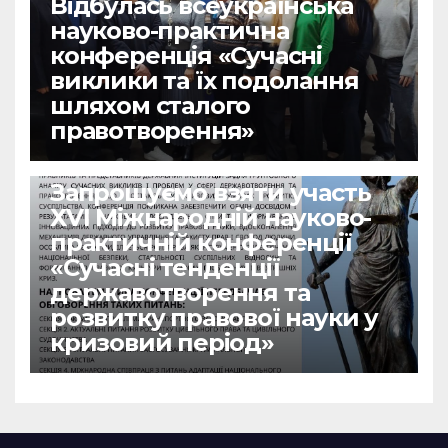
Відбулась всеукраїнська
науково-практична
конференція «Сучасні
виклики та їх подолання
шляхом сталого
правотворення»
НОВИНИ
Запрошуємо взяти участь
ХVІ Міжнародній науково-
практичній конференції
«Сучасні тенденції
державотворення та
розвитку правової науки у
кризовий період»